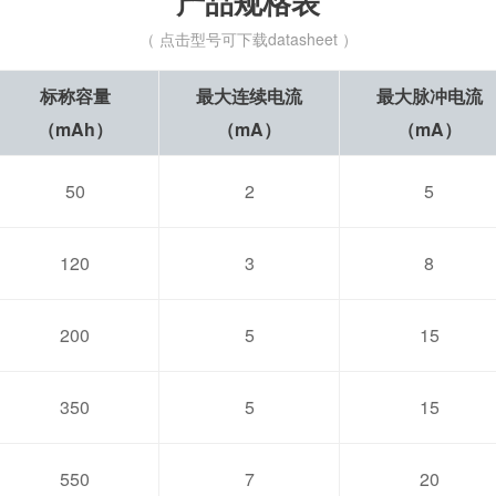
产品规格表
（ 点击型号可下载datasheet ）
标称容量
最大连续电流
最大脉冲电流
（mAh）
（mA）
（mA）
50
2
5
120
3
8
200
5
15
350
5
15
550
7
20