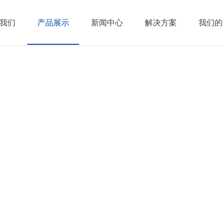
我们
产品展示
新闻中心
解决方案
我们的
一颗 ○ 智享物联时
 核 心 产 品 · 完 美 能 量 · 力 聚